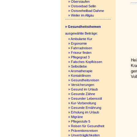
»
Oberstaufen
»
Ostseebad Sellin
»
Ostseeheilbad Dahme
»
Weiler im Allgäu
» Gesundheitsthemen
ausgewählte Beiträge:
»
Ambulante Kur
»
Ergonomie
»
Fahrradreisen
»
Friseur finden
»
Pflegegrad 3
Hei
»
Falsches Kopfkissen
Kra
»
Selbstliebe
ger
»
Aromatherapie
»
Kontaktlinsen
Vol
»
Gesundheitsreisen
»
Versicherungen
»
Gesund im Urlaub
»
Gesunde Zähne
»
Gesunder Lebensstil
»
Kur-Vorbereitung
»
Gesunde Ernährung
»
Erholung im Urlaub
»
Migräne
»
Pflegestufe 5
»
Reisen für Gesundheit
»
Präventionsreisen
»
Unverträglichkeiten