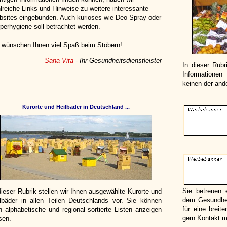
lreiche Links und Hinweise zu weitere interessante
sites eingebunden. Auch kurioses wie Deo Spray oder
perhygiene soll betrachtet werden.
 wünschen Ihnen viel Spaß beim Stöbern!
Sana Vita
- Ihr Gesundheitsdienstleister
In dieser Rubr
Informationen
keinen der and
Kurorte und Heilbäder in Deutschland ...
Sie betreuen 
dieser Rubrik stellen wir Ihnen ausgewählte Kurorte und
dem Gesundhei
lbäder in allen Teilen Deutschlands vor. Sie können
für eine brei
h alphabetische und regional sortierte Listen anzeigen
gern Kontakt m
sen.