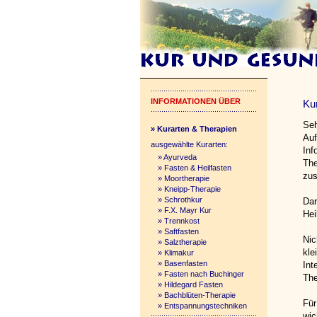
INFORMATIONEN ÜBER
Ku
Seh
» Kurarten & Therapien
Auf
ausgewählte Kurarten:
Inf
»
Ayurveda
The
»
Fasten & Heilfasten
zu
»
Moortherapie
»
Kneipp-Therapie
»
Schrothkur
Dar
»
F.X. Mayr Kur
Hei
»
Trennkost
»
Saftfasten
Nic
»
Salztherapie
kle
»
Klimakur
»
Basenfasten
Int
»
Fasten nach Buchinger
The
»
Hildegard Fasten
»
Bachblüten-Therapie
Für
»
Entspannungstechniken
wic