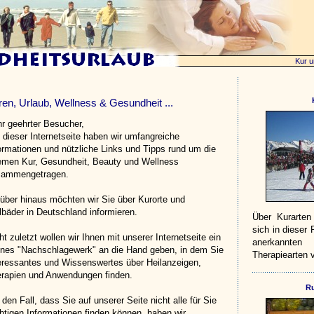
Kur u
ren, Urlaub, Wellness & Gesundheit ...
r geehrter Besucher,
 dieser Internetseite haben wir umfangreiche
ormationen und nützliche Links und Tipps rund um die
men Kur, Gesundheit, Beauty und Wellness
sammengetragen.
über hinaus möchten wir Sie über Kurorte und
lbäder in Deutschland informieren.
Über Kurarten
sich in dieser
ht zuletzt wollen wir Ihnen mit unserer Internetseite ein
anerkannte
ines "Nachschlagewerk" an die Hand geben, in dem Sie
Therapiearten v
eressantes und Wissenswertes über Heilanzeigen,
rapien und Anwendungen finden.
Ru
 den Fall, dass Sie auf unserer Seite nicht alle für Sie
htigen Informationen finden können, haben wir