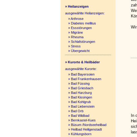
zah
» Heilanzeigen
Web
ausgewählte Heilanzeigen:
Kör
»
Arthrose
»
Diabetes mellitus
Wir
»
Essstörungen
»
Migräne
»
Rheuma
»
Schlafstörungen
»
Stress
»
Übergewicht
» Kurorte & Heilbäder
ausgewählte Kurorte:
»
Bad Bayersoien
»
Bad Frankenhausen
»
Bad Füssing
»
Bad Griesbach
»
Bad Harzburg
»
Bad Kissingen
»
Bad Kohlgrub
»
Bad Liebenstein
»
Bad Orb
In 
»
Bad Wildbad
»
Bernkastel-Kues
Hei
»
Büsum /Nordseeheilbad
sic
»
Heilbad Heiligenstadt
las
»
Kühlungsborn