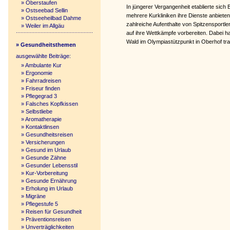
»
Oberstaufen
In jüngerer Vergangenheit etablierte sich 
»
Ostseebad Sellin
mehrere Kurkliniken ihre Dienste anbiete
»
Ostseeheilbad Dahme
zahlreiche Aufenthalte von Spitzensportler
»
Weiler im Allgäu
auf ihre Wettkämpfe vorbereiten. Dabei han
Wald im Olympiastützpunkt in Oberhof tra
» Gesundheitsthemen
ausgewählte Beiträge:
»
Ambulante Kur
»
Ergonomie
»
Fahrradreisen
»
Friseur finden
»
Pflegegrad 3
»
Falsches Kopfkissen
»
Selbstliebe
»
Aromatherapie
»
Kontaktlinsen
»
Gesundheitsreisen
»
Versicherungen
»
Gesund im Urlaub
»
Gesunde Zähne
»
Gesunder Lebensstil
»
Kur-Vorbereitung
»
Gesunde Ernährung
»
Erholung im Urlaub
»
Migräne
»
Pflegestufe 5
»
Reisen für Gesundheit
»
Präventionsreisen
»
Unverträglichkeiten