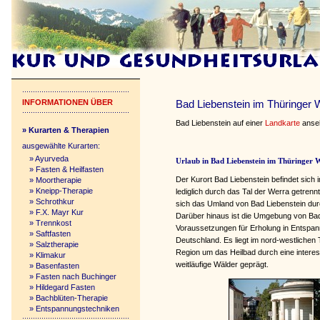
INFORMATIONEN ÜBER
Bad Liebenstein im Thüringer 
Bad Liebenstein auf einer
Landkarte
anse
» Kurarten & Therapien
ausgewählte Kurarten:
»
Ayurveda
Urlaub in Bad Liebenstein im Thüringer 
»
Fasten & Heilfasten
Der Kurort Bad Liebenstein befindet sic
»
Moortherapie
»
Kneipp-Therapie
lediglich durch das Tal der Werra getrenn
»
Schrothkur
sich das Umland von Bad Liebenstein du
»
F.X. Mayr Kur
Darüber hinaus ist die Umgebung von Bad 
»
Trennkost
Voraussetzungen für Erholung in Entspann
»
Saftfasten
Deutschland. Es liegt im nord-westlichen 
»
Salztherapie
Region um das Heilbad durch eine intere
»
Klimakur
weitläufige Wälder geprägt.
»
Basenfasten
»
Fasten nach Buchinger
»
Hildegard Fasten
»
Bachblüten-Therapie
»
Entspannungstechniken