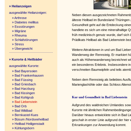
» Heilanzeigen
ausgewählte Heilanzeigen:
Neben diesen ausgezeichneten Rahmenbe
»
Arthrose
älteste Heilbad im Bundesland Thüringen 
»
Diabetes mellitus
Gesundheit geht auf die Entdeckung einer
»
Essstörungen
handlete es sich um eine mineralhaltige 
»
Migräne
früh medizinisch genutz wurde, darf sich L
»
Rheuma
»
Schlafstörungen
Prädikats Heilbad als Bad Liebenstein be
»
Stress
»
Übergewicht
Weitere Attraktionen in und um Bad Lieben
Wanderweg der Rennsteig. Er markiert hä
» Kurorte & Heilbäder
auch als Höhenwanderweg bezeichnet wird
ein besonderes Erlebnis. Insbesondere in
ausgewählte Kurorte:
verschneiten Baumwipfeln und teils atem
»
Bad Bayersoien
»
Bad Frankenhausen
Neben dem Rennsteig als beliebtes Ausflu
»
Bad Füssing
»
Bad Griesbach
Marienglashöhle oder das Schloss Altens
»
Bad Harzburg
»
Bad Kissingen
Kur und Gesundheit in Bad Liebenstein
»
Bad Kohlgrub
»
Bad Liebenstein
Aufgrund des waldreichen Umlandes sowie
»
Bad Orb
Kurorte mit ähnlichen Rahmenbedingunge
»
Bad Wildbad
Darüber hinaus entwicklete sich in Bad Li
»
Bernkastel-Kues
»
Büsum /Nordseeheilbad
geschah in erster Linie aufgrund der hier
»
Heilbad Heiligenstadt
Erkrankungen zur Anwendung kommt.
»
Kühlungsborn