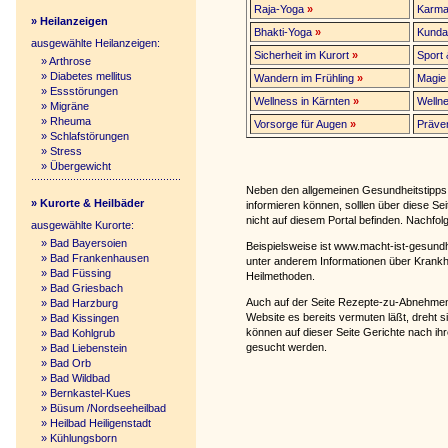
Raja-Yoga
»
Karma
» Heilanzeigen
Bhakti-Yoga
»
Kundal
ausgewählte Heilanzeigen:
Sicherheit im Kurort
»
Sport
»
Arthrose
»
Diabetes mellitus
Wandern im Frühling
»
Magie 
»
Essstörungen
Wellness in Kärnten
»
Wellne
»
Migräne
»
Rheuma
Vorsorge für Augen
»
Präve
»
Schlafstörungen
»
Stress
»
Übergewicht
Neben den allgemeinen Gesundheitstipps, 
» Kurorte & Heilbäder
informieren können, solllen über diese S
nicht auf diesem Portal befinden. Nachfol
ausgewählte Kurorte:
»
Bad Bayersoien
Beispielsweise ist www.macht-ist-gesund
»
Bad Frankenhausen
unter anderem Informationen über Krankh
»
Bad Füssing
Heilmethoden.
»
Bad Griesbach
Auch auf der Seite Rezepte-zu-Abnehmen.
»
Bad Harzburg
Website es bereits vermuten läßt, dreht s
»
Bad Kissingen
können auf dieser Seite Gerichte nach ih
»
Bad Kohlgrub
gesucht werden.
»
Bad Liebenstein
»
Bad Orb
»
Bad Wildbad
»
Bernkastel-Kues
»
Büsum /Nordseeheilbad
»
Heilbad Heiligenstadt
»
Kühlungsborn