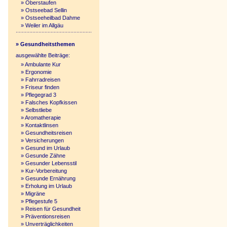
»
Oberstaufen
»
Ostseebad Sellin
»
Ostseeheilbad Dahme
»
Weiler im Allgäu
» Gesundheitsthemen
ausgewählte Beiträge:
»
Ambulante Kur
»
Ergonomie
»
Fahrradreisen
»
Friseur finden
»
Pflegegrad 3
»
Falsches Kopfkissen
»
Selbstliebe
»
Aromatherapie
»
Kontaktlinsen
»
Gesundheitsreisen
»
Versicherungen
»
Gesund im Urlaub
»
Gesunde Zähne
»
Gesunder Lebensstil
»
Kur-Vorbereitung
»
Gesunde Ernährung
»
Erholung im Urlaub
»
Migräne
»
Pflegestufe 5
»
Reisen für Gesundheit
»
Präventionsreisen
»
Unverträglichkeiten