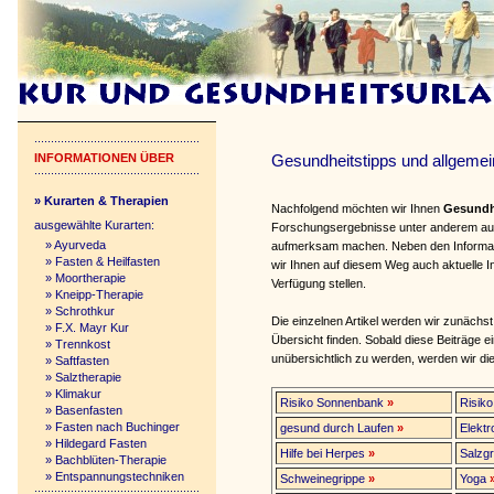
INFORMATIONEN ÜBER
Gesundheitstipps und allgemei
» Kurarten & Therapien
Nachfolgend möchten wir Ihnen
Gesundh
ausgewählte Kurarten:
Forschungsergebnisse unter anderem au
»
Ayurveda
aufmerksam machen. Neben den Informati
»
Fasten & Heilfasten
wir Ihnen auf diesem Weg auch aktuelle
»
Moortherapie
Verfügung stellen.
»
Kneipp-Therapie
»
Schrothkur
Die einzelnen Artikel werden wir zunächst 
»
F.X. Mayr Kur
Übersicht finden. Sobald diese Beiträge 
»
Trennkost
unübersichtlich zu werden, werden wir di
»
Saftfasten
»
Salztherapie
»
Klimakur
Risiko Sonnenbank
»
Risik
»
Basenfasten
»
Fasten nach Buchinger
gesund durch Laufen
»
Elekt
»
Hildegard Fasten
Hilfe bei Herpes
»
Salzgr
»
Bachblüten-Therapie
»
Entspannungstechniken
Schweinegrippe
»
Yoga